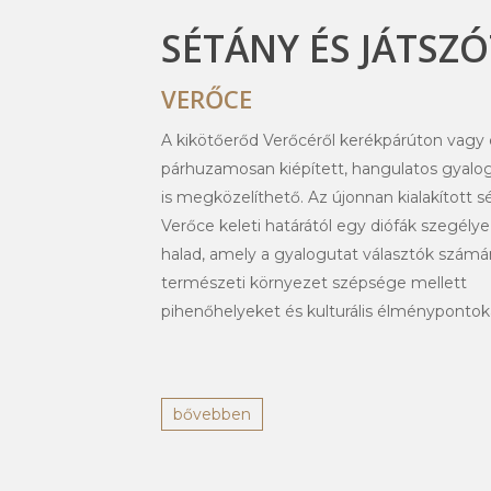
SÉTÁNY ÉS JÁTSZ
VERŐCE
A kikötőerőd Verőcéről kerékpárúton vagy 
párhuzamosan kiépített, hangulatos gyal
is megközelíthető. Az újonnan kialakított s
Verőce keleti határától egy diófák szegélye
halad, amely a gyalogutat választók számá
természeti környezet szépsége mellett
pihenőhelyeket és kulturális élménypontokat
bővebben