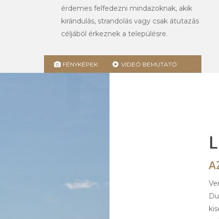
érdemes felfedezni mindazoknak, akik
kirándulás, strandolás vagy csak átutazás
céljából érkeznek a településre.
FÉNYKÉPEK
VIDEÓ BEMUTATÓ
L
A
Ver
Du
kis