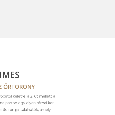
IMES
Z ŐRTORONY
őcétől keletre, a 2. út mellett a
na parton egy olyan római kori
erőd romjai találhatók, amely