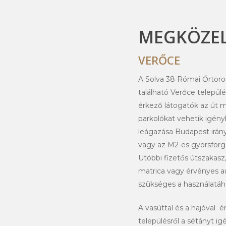
MEGKÖZEL
VERŐCE
A Solva 38 Római Őrtoron
található Verőce települé
érkező látogatók az út me
parkolókat vehetik igény
leágazása Budapest irány
vagy az M2-es gyorsforg
Utóbbi fizetős útszakas
matrica vagy érvényes a
szükséges a használatáh
A vasúttal és a hajóval 
településről a sétányt ig