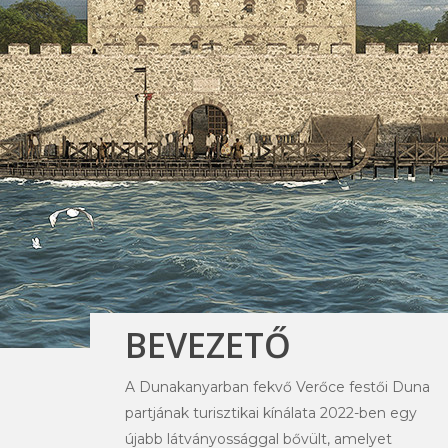
BEVEZETŐ
A Dunakanyarban fekvő Verőce festői Duna
partjának turisztikai kínálata 2022-ben egy
újabb látványossággal bővült, amelyet