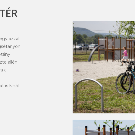
ÓTÉR
egy azzal
ogsétányon
étány
zte allén
ra a
 is kínál.