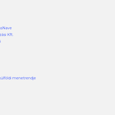
ssNave
ási Kft.
i
külföldi menetrendje