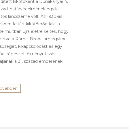
ődített kikötőként a Dunakanyar 4.
ázadi határvédelmének egyik
ntos láncszeme volt. Az 1930-as
kben feltárt kikötőerőd falai a
elmúltban újra életre keltek, hogy
rdetve a Római Birodalom egykori
csőségét, kikapcsolódást és egy
lódi régészeti élményutazást
náljanak a 21. század emberének.
ővebben