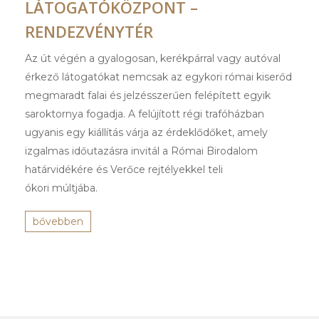
LÁTOGATÓKÖZPONT –
RENDEZVÉNYTÉR
Az út végén a gyalogosan, kerékpárral vagy autóval
érkező látogatókat nemcsak az egykori római kiserőd
megmaradt falai és jelzésszerűen felépített egyik
saroktornya fogadja. A felújított régi trafóházban
ugyanis egy kiállítás várja az érdeklődőket, amely
izgalmas időutazásra invitál a Római Birodalom
határvidékére és Verőce rejtélyekkel teli
ókori múltjába.
bővebben