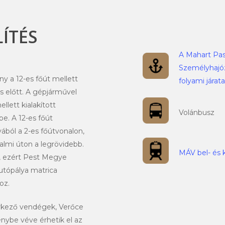
ÍTÉS
A Mahart Pa
Személyhajóz
y a 12-es főút mellett
folyami járata
s előtt. A gépjárművel
llett kialakított
Volánbusz
be. A 12-es főút
ából a 2-es főútvonalon,
almi úton a legrövidebb.
MÁV bel- és 
z, ezért Pest Megye
utópálya matrica
oz.
érkező vendégek, Verőce
énybe véve érhetik el az