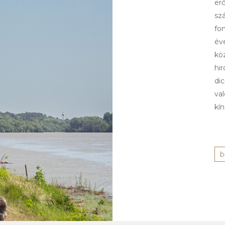
er
sz
fo
éve
köz
hi
di
va
kí
b