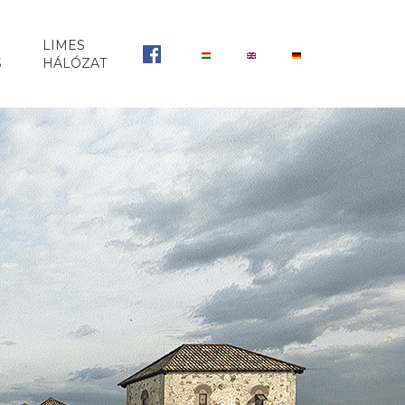
LIMES
FB
S
HÁLÓZAT