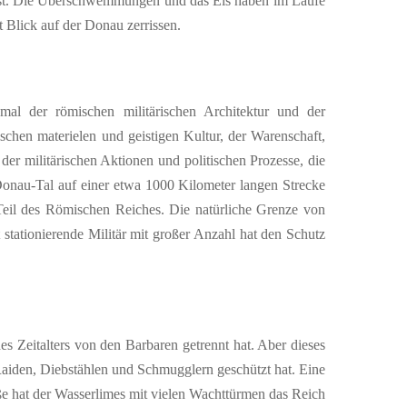
u ist. Die Überschwemmungen und das Eis haben im Laufe
 Blick auf der Donau zerrissen.
al der römischen militärischen Architektur und der
ischen materielen und geistigen Kultur, der Warenschaft,
er militärischen Aktionen und politischen Prozesse, die
nau-Tal auf einer etwa 1000 Kilometer langen Strecke
Teil des Römischen Reiches. Die natürliche Grenze von
tationierende Militär mit großer Anzahl hat den Schutz
es Zeitalters von den Barbaren getrennt hat. Aber dieses
Raiden, Diebstählen und Schmugglern geschützt hat. Eine
ße hat der Wasserlimes mit vielen Wachttürmen das Reich