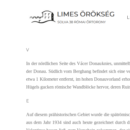
Ugrás
a
L
fő
tartalomra
V
In der nördlichen Seite des Vácer Donauknies, unmittel
der Donau. Südlich vom Berghang befindet sich eine ve
etwa 1 Kilometer entfernt, im hohen Donauvorland er
Hügels gucken römische Wandblöcke hervor, deren Ruinen
E
Auf diesem prähistorischen Gebiet wurde die spätrömis
aus dem Jahr 1934 sind auch heute gezeichnet durch 