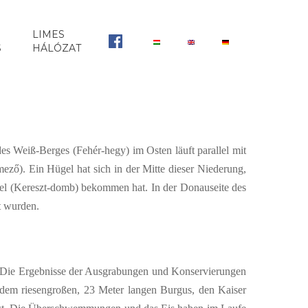
LIMES
FB
S
HÁLÓZAT
es Weiß-Berges (Fehér-hegy) im Osten läuft parallel mit
ző). Ein Hügel hat sich in der Mitte dieser Niederung,
l (Kereszt-domb) bekommen hat. In der Donauseite des
t wurden.
t. Die Ergebnisse der Ausgrabungen und Konservierungen
dem riesengroßen, 23 Meter langen Burgus, den Kaiser