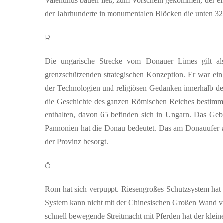
Valentinus bauen ließ, zum Vorschein gekommen, der ei
der Jahrhunderte in monumentalen Blöcken die unten 320
R
Die ungarische Strecke vom Donauer Limes gilt als
grenzschützenden strategischen Konzeption. Er war ein s
der Technologien und religiösen Gedanken innerhalb des
die Geschichte des ganzen Römischen Reiches bestimm
enthalten, davon 65 befinden sich in Ungarn. Das Geb
Pannonien hat die Donau bedeutet. Das am Donauufer au
der Provinz besorgt.
Ő
Rom hat sich verpuppt. Riesengroßes Schutzsystem hat si
System kann nicht mit der Chinesischen Großen Wand ver
schnell bewegende Streitmacht mit Pferden hat der klei