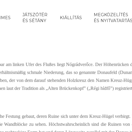
JÁTSZÓTÉR
MEGKÖZELÍTÉS
IMES
KIÁLLÍTÁS
ÉS SÉTÁNY
ÉS NYITVATARTÁ
bar am linken Ufer des Flußes liegt Nógrádverőce. Der Höhenrücken d
rhältnismäßig schmale Niederung, das so genannte Donaufeld (Duname
hoben, der von dem darauf stehenden Holzkreuz den Namen Kreuz-Hüge
 laut der Tradition als „Alten Brückenkopf” („Régi hídfő”) registrier
che Festung gebaut, deren Ruine sich unter dem Kreuz-Hügel verbirg
die Wandblöcke zu sehen. Höchstwahrscheinlich sind die Ruinen von 