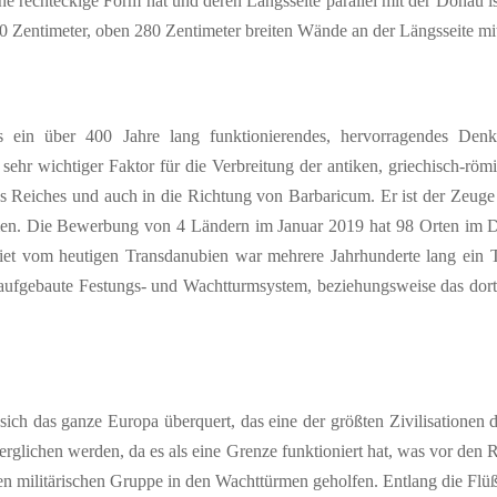
ne rechteckige Form hat und deren Längsseite parallel mit der Dona
 Zentimeter, oben 280 Zentimeter breiten Wände an der Längsseite mit
 ein über 400 Jahre lang funktionierendes, hervorragendes Denkm
ehr wichtiger Faktor für die Verbreitung der antiken, griechisch-röm
 Reiches und auch in die Richtung von Barbaricum. Er ist der Zeuge d
en. Die Bewerbung von 4 Ländern im Januar 2019 hat 98 Orten im Do
iet vom heutigen Transdanubien war mehrere Jahrhunderte lang ein 
fgebaute Festungs- und Wachtturmsystem, beziehungsweise das dort s
ch das ganze Europa überquert, das eine der größten Zivilisationen d
glichen werden, da es als eine Grenze funktioniert hat, was vor den 
nen militärischen Gruppe in den Wachttürmen geholfen. Entlang die Flü